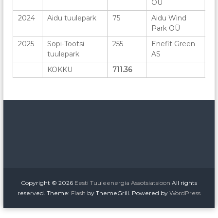
OÜ
2024
Aidu tuulepark
75
Aidu Wind
17
Park OÜ
2025
Sopi-Tootsi
255
Enefit Green
3
tuulepark
AS
KOKKU
711.36
21
Copyright © 2026
Eesti Tuuleenergia Assotsiatsioon
All rights
reserved. Theme:
Flash
by ThemeGrill. Powered by
WordPress