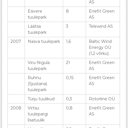
AS
s
A
i
Esivere
8
Enefit Green
4
s
a
tuulepark
AS
t
s
s
Läätsa
3
o
Telewind AS
6
i
tuulepark
t
o
o
s
2007
Nasva tuulepark
1,6
Baltic Wind
2
n
i
Energy OÜ
(1,2 võrku)
a
t
Viru-Nigula
21
Enefit Green
7
s
tuulepark
AS
i
Ruhnu
0,15
Enefit Green
2
o
(Sjustana)
AS
o
tuulepark
n
Türju tuulikud
0,3
Rotorline OÜ
3
2008
Virtsu
0,8
Enefit Green
1
tuulepargi
AS
lisatuulik