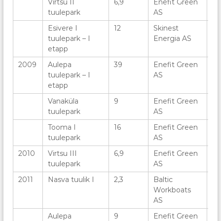
Virtsu II
6,9
Enefit Green
3
tuulepark
AS
Esivere I
12
Skinest
4
tuulepark – I
Energia AS
etapp
2009
Aulepa
39
Enefit Green
13
tuulepark – I
AS
etapp
Vanaküla
9
Enefit Green
3
tuulepark
AS
Tooma I
16
Enefit Green
8
tuulepark
AS
2010
Virtsu III
6,9
Enefit Green
3
tuulepark
AS
2011
Nasva tuulik I
2,3
Baltic
1
Workboats
AS
Aulepa
9
Enefit Green
3