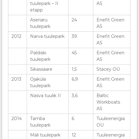
tuulepark – II
AS
etapp
Aseriaru
24
Enefit Green
8
tuulepark
AS
2012
Narva tuulepark
39
Enefit Green
18
AS
Paldiski
45
Enefit Green
18
tuulepark
AS
Sikassaare
1,5
Stacey OÜ
3
2013
Ojaküla
6,9
Enefit Green
3
tuulepark
AS
Nasva tuulik II
3,6
Baltic
1
Workboats
AS
2014
Tamba
6
Tuuleenergia
3
tuulepark
OÜ
Mäli tuulepark
12
Tuuleenergia
4