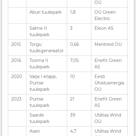
OÜ
Aburi tuulepark
1,8
OÜ Green
1
Electric
Salme II
3
Eleon AS
1
tuulepark
2015
Torgu
0,66
Meritreid OÜ
1
tuulegeneraator
2016
Tooma II
7,05
Enefit Green
3
tuulepark
AS
2020
Varja I etapp,
10
Eesti
5
Purtse
Ühistuenergia
tuulepark
OÜ
2023
Purtse
21
Enefit Green
5
tuulepark
AS
Saarde
39
Utilitas Wind
9
tuulepark
OÜ
Aseri
4,7
Utilitas Wind
2