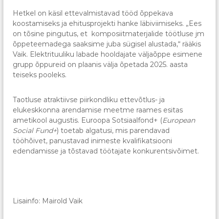
Hetkel on käsil ettevalmistavad tööd õppekava
koostamiseks ja ehitusprojekti hanke läbiviimiseks. „Ees
on tõsine pingutus, et komposiitmaterjalide töötluse jm
õppeteemadega saaksime juba sügisel alustada,“ rääkis
Vaik. Elektrituuliku labade hooldajate väljaõppe esimene
grupp õppureid on plaanis välja õpetada 2025. aasta
teiseks pooleks.
Taotluse atraktiivse piirkondliku ettevõtlus- ja
elukeskkonna arendamise meetme raames esitas
ametikool augustis. Euroopa Sotsiaalfond+ (
European
Social Fund+
) toetab algatusi, mis parendavad
tööhõivet, panustavad inimeste kvalifikatsiooni
edendamisse ja tõstavad töötajate konkurentsivõimet.
Lisainfo: Mairold Vaik