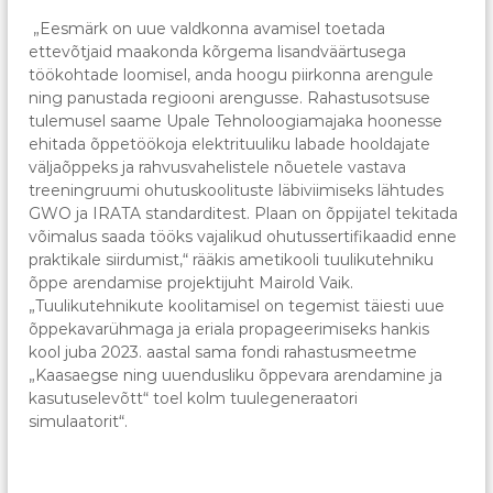
„Eesmärk on uue valdkonna avamisel toetada
ettevõtjaid maakonda kõrgema lisandväärtusega
töökohtade loomisel, anda hoogu piirkonna arengule
ning panustada regiooni arengusse. Rahastusotsuse
tulemusel saame Upale Tehnoloogiamajaka hoonesse
ehitada õppetöökoja elektrituuliku labade hooldajate
väljaõppeks ja rahvusvahelistele nõuetele vastava
treeningruumi ohutuskoolituste läbiviimiseks lähtudes
GWO ja IRATA standarditest. Plaan on õppijatel tekitada
võimalus saada tööks vajalikud ohutussertifikaadid enne
praktikale siirdumist,“ rääkis ametikooli tuulikutehniku
õppe arendamise projektijuht Mairold Vaik.
„Tuulikutehnikute koolitamisel on tegemist täiesti uue
õppekavarühmaga ja eriala propageerimiseks hankis
kool juba 2023. aastal sama fondi rahastusmeetme
„Kaasaegse ning uuendusliku õppevara arendamine ja
kasutuselevõtt“ toel kolm tuulegeneraatori
simulaatorit“.