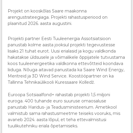
Projekt on kooskõlas Saare maakonna
arengustrateegiaga. Projekti rahastusperiood on
plaanitud 2026. aasta augustini.
Projekti partner Eesti Tuuleenergia Assotsiatsioon
panustab kolme aasta jooksul projekti tegevustesse
lisaks 21 tuhat eurot. Uusi erialasid ja kogu valdkonda
hakatakse üldsusele ja võimalikele õppijatele tutvustama
koos tuuleenergeetika valdkonna ettevõtteid koondava
liiduga. Nõuga aitavad panustada ka Saare Wind Energy,
Meritreid ja 3D Wind Service. Koostööpartner on ka
Tallinna Tehnikaülikooli Kuressaare Kolledž.
Euroopa Sotsiaalfond+ rahastab projekti 1,5 miljoni
euroga. 400 tuhande euro suuruse omaosaluse
panustab Haridus- ja Teadusministeerium. Ametikool
valmistub sama rahastusmeetme teiseks vooruks, mis
avaneb 2024. aasta lõpul, et teha ettevalmistusi
tuulikutehniku eriala õpetamiseks.