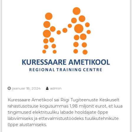
s
A
i
s
a
t
s
s
o
i
t
o
o
s
n
i
a
t
s
i
o
jaanuar 18, 2024
admin
o
n
Kuressaare Ametikool sai Riigi Tugiteenuste Keskuselt
rahastusotsuse kogusummas 1,98 miljonit eurot, et luua
tingimused elektrituuliku labade hooldajate õppe
läbiviimiseks ja ettevalmistustöödeks tuulikutehnikute
õppe alustamiseks.