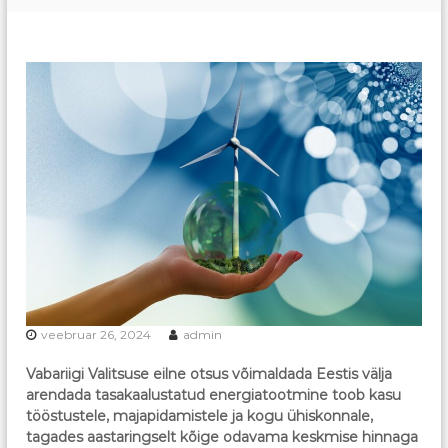
s
A
i
s
a
t
s
s
o
i
t
o
o
s
n
i
a
t
s
i
o
o
n
veebruar 26, 2024
admin
Vabariigi Valitsuse eilne otsus võimaldada Eestis välja
arendada tasakaalustatud energiatootmine toob kasu
tööstustele, majapidamistele ja kogu ühiskonnale,
tagades aastaringselt kõige odavama keskmise hinnaga