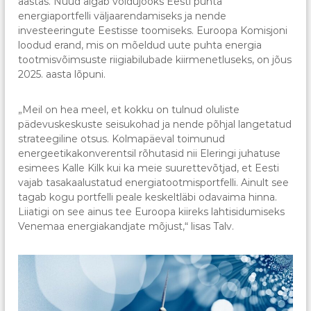
aastas. Nüüd algab võidujooks Eesti puhta
energiaportfelli väljaarendamiseks ja nende
investeeringute Eestisse toomiseks. Euroopa Komisjoni
loodud erand, mis on mõeldud uute puhta energia
tootmisvõimsuste riigiabilubade kiirmenetluseks, on jõus
2025. aasta lõpuni.
„Meil on hea meel, et kokku on tulnud oluliste
pädevuskeskuste seisukohad ja nende põhjal langetatud
strateegiline otsus. Kolmapäeval toimunud
energeetikakonverentsil rõhutasid nii Eleringi juhatuse
esimees Kalle Kilk kui ka meie suurettevõtjad, et Eesti
vajab tasakaalustatud energiatootmisportfelli. Ainult see
tagab kogu portfelli peale keskeltläbi odavaima hinna.
Liiatigi on see ainus tee Euroopa kiireks lahtisidumiseks
Venemaa energiakandjate mõjust,“ lisas Talv.