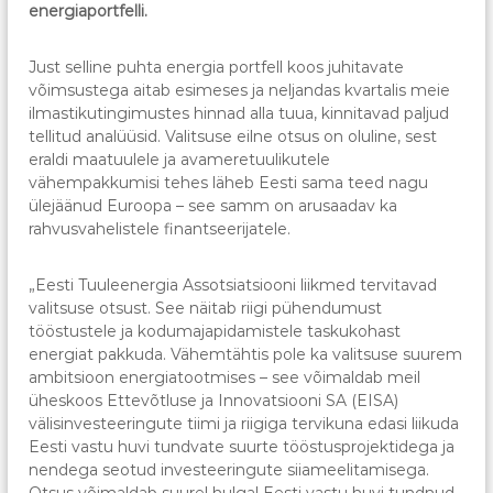
energiaportfelli.
Just selline puhta energia portfell koos juhitavate
võimsustega aitab esimeses ja neljandas kvartalis meie
ilmastikutingimustes hinnad alla tuua, kinnitavad paljud
tellitud analüüsid. Valitsuse eilne otsus on oluline, sest
eraldi maatuulele ja avameretuulikutele
vähempakkumisi tehes läheb Eesti sama teed nagu
ülejäänud Euroopa – see samm on arusaadav ka
rahvusvahelistele finantseerijatele.
„Eesti Tuuleenergia Assotsiatsiooni liikmed tervitavad
valitsuse otsust. See näitab riigi pühendumust
tööstustele ja kodumajapidamistele taskukohast
energiat pakkuda. Vähemtähtis pole ka valitsuse suurem
ambitsioon energiatootmises – see võimaldab meil
üheskoos Ettevõtluse ja Innovatsiooni SA (EISA)
välisinvesteeringute tiimi ja riigiga tervikuna edasi liikuda
Eesti vastu huvi tundvate suurte tööstusprojektidega ja
nendega seotud investeeringute siiameelitamisega.
Otsus võimaldab suurel hulgal Eesti vastu huvi tundnud