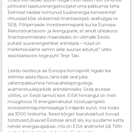
juhtivatel taastuvenergiatootjatel oma pakkumisi teha.
Eelmisel nädalal toimunud tuuleenergia konverentsil
rõhutasid kõik olulisemad finantseerijad, sealhulgas nii
SEB, Põhjamaade Investeerimispank kui ka Euroopa
Rekonstruktsiooni- ja Arengupank, et ainult üheskoos
finantseerimisriske maandades on võimalik Eestis
puhast suurenergeetikat arendada – nüüd on
märkimisväärne samm selle suunas astutud,“ ütles
assotsiatsiooni tegevjuht Terje Talv.
Leedu taotles ja sai Euroopa Komisjonilt riigiabi loa
eelmise aasta lõpus, täna käib seal juba
vähempakkumine hinnavahelepingutega
avameretuuleparkide arendamiseks. Seda arvesse
võttes, on Eestil samuti kiire. EISA hinnangul on meil
müügitorus 13 energiamahukat tööstusprojekti
investeerimispotentsiaaliga 5 miljardit eurot, mis tooks
siia 3000 töökohta. Need kõrget lisandväärtust loovad
tööstused jõuavad Eestisse ainult siis, kui suudame katta
nende energiavajaduse, mis on EISA andmetel 5,8 TWh