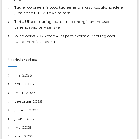
:
Tuulehoo preemia toob tuuleenergia kasu kogukondadele
m
juba enne tuulikute valmimist
Tartu Ülikooli uuring: puhtamad energialahendused
i
vähendavad terviseriske
WindWorks 2026 toob Riias päevakorrale Balti regiooni
n
tuuleenergia tuleviku
e
Uudiste arhiiv
mai 2026
aprill 2026
märts 2026
veebruar 2026
jaanuar 2026
juuni 2025
mai 2025
aprill 2025