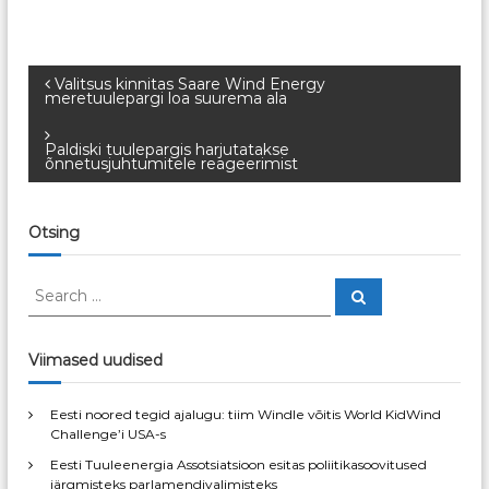
N
Valitsus kinnitas Saare Wind Energy
meretuulepargi loa suurema ala
a
Paldiski tuulepargis harjutatakse
õnnetusjuhtumitele reageerimist
v
i
Otsing
g
S
S
e
e
a
e
a
r
c
r
Viimased uudised
h
e
c
h
Eesti noored tegid ajalugu: tiim Windle võitis World KidWind
r
f
Challenge’i USA-s
o
Eesti Tuuleenergia Assotsiatsioon esitas poliitikasoovitused
r
i
järgmisteks parlamendivalimisteks