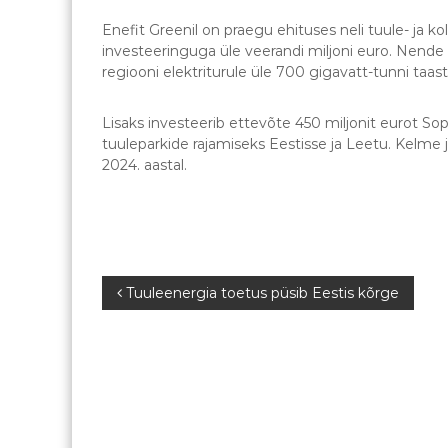
Enefit Greenil on praegu ehituses neli tuule- ja
investeeringuga üle veerandi miljoni euro. Nende p
regiooni elektriturule üle 700 gigavatt-tunni taast
Lisaks investeerib ettevõte 450 miljonit eurot Sop
tuuleparkide rajamiseks Eestisse ja Leetu. Kelme 
2024. aastal.
N
Tuuleenergia toetus püsib Eestis kõrge
a
v
i