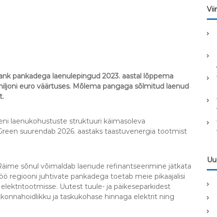
r
Vi
c
h
f
o
r
:
bank pankadega laenulepingud 2023. aastal lõppema
iljoni euro väärtuses. Mõlema pangaga sõlmitud laenud
t.
ni laenukohustuste struktuuri käimasoleva
 Green suurendab 2026. aastaks taastuvenergia tootmist
Uud
o Räime sõnul võimaldab laenude refinantseerimine jätkata
stöö regiooni juhtivate pankadega toetab meie pikaajalisi
 elektritootmisse. Uutest tuule- ja päikeseparkidest
konnahoidlikku ja taskukohase hinnaga elektrit ning