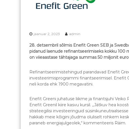
s
a
s
A
o
s
t
s
s
o
i
jaanuar 2, 2023
admin
t
a
28. detsembril sõlmis Enefit Green SEB ja Swed
s
t
pidanud laenude refinantseerimiseks kokku 100 m
s
i
on viieaastase tähtajaga summas 50 miljonit euro
i
a
o
t
o
Refinantseerimistehingud parandavad Enefit Gree
s
n
investeerimisprogrammi finantseerimisel. Enefit
i
neli korda ehk 1900 megavatini.
o
o
Enefit Greeni juhatuse liikme ja finantsjuhi Veik
n
Enefit Greenil kiire kasvu kursil. ,,Jätkuv hea koo
strateegilisi investeeringuid süsinikuneutraalsesse
hakkab meie kõigini jõudma oluliselt rohkem kesk
paraneb energiajulgeolek,“ kommenteeris Räim.