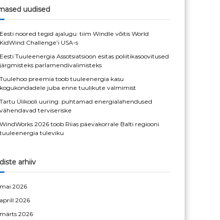
c
imased uudised
h
Eesti noored tegid ajalugu: tiim Windle võitis World
KidWind Challenge’i USA-s
Eesti Tuuleenergia Assotsiatsioon esitas poliitikasoovitused
järgmisteks parlamendivalimisteks
Tuulehoo preemia toob tuuleenergia kasu
kogukondadele juba enne tuulikute valmimist
Tartu Ülikooli uuring: puhtamad energialahendused
vähendavad terviseriske
WindWorks 2026 toob Riias päevakorrale Balti regiooni
tuuleenergia tuleviku
iste arhiiv
mai 2026
aprill 2026
märts 2026