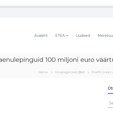
Avaleht
ETEA
Uudised
Meretuu
laenulepinguid 100 miljoni euro väär
Home
Uncategorized @et
Enefit Green 
Ot
S
e
a