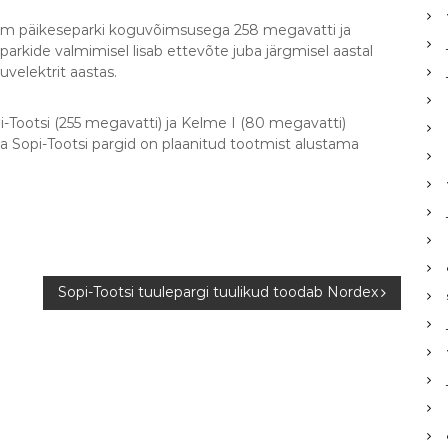
 kolm päikeseparki koguvõimsusega 258 megavatti ja
arkide valmimisel lisab ettevõte juba järgmisel aastal
uvelektrit aastas.
i-Tootsi (255 megavatti) ja Kelme I (80 megavatti)
ja Sopi-Tootsi pargid on plaanitud tootmist alustama
Sopi-Tootsi tuulepargi tuulikud toodab Nordex