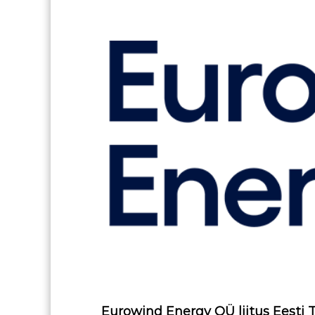
Eurowind Energy OÜ liitus Eesti 