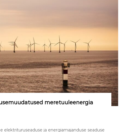
adusemuudatused meretuuleenergia
ile elektrituruseaduse ja energiamajanduse seaduse