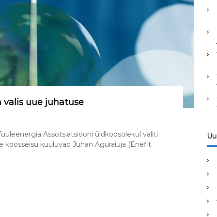
h
f
o
r
:
 valis uue juhatuse
uleenergia Assotsiatsiooni üldkoosolekul valiti
Uud
se koosseisu kuuluvad Juhan Aguraiuja (Enefit