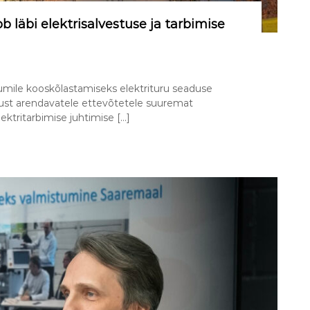
 läbi elektrisalvestuse ja tarbimise
iumile kooskõlastamiseks elektrituru seaduse
ust arendavatele ettevõtetele suuremat
lektritarbimise juhtimise […]