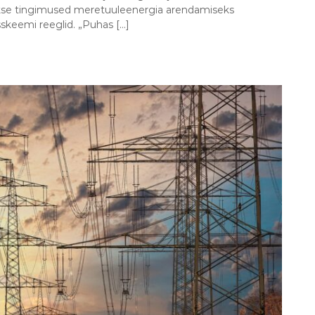
kse tingimused meretuuleenergia arendamiseks
skeemi reeglid. „Puhas […]