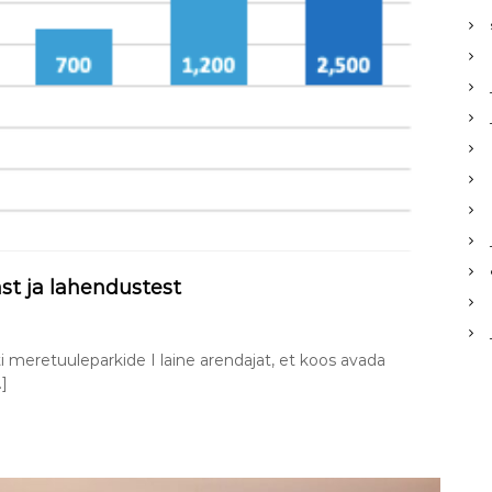
st ja lahendustest
ti meretuuleparkide I laine arendajat, et koos avada
…]