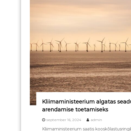
Kliimaministeerium algatas se
arendamise toetamiseks
september 16, 2024
admin
Kliimaministeerium saatis kooskõlastusring