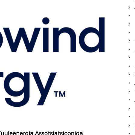
Tuuleenergia Assotsiatsiooniga