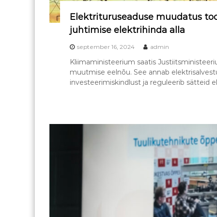
Elektrituruseaduse muudatus toob
juhtimise elektrihinda alla
september 16, 2024
admin
Kliimaministeerium saatis Justiitsministeer
muutmise eelnõu. See annab elektrisalvest
investeerimiskindlust ja reguleerib sätteid e